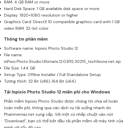
RAM: 4 GB RAM or more
Hard Disk Space: 1 GB available disk space or more
Display: 1920×1080 resolution or higher
Graphics Card: DirectX 10 compatible graphics card with 1 GB
video RAM, 32-bit color
Thông tin phần mềm
Software name: Inpixio Photo Studio 12
File name:
inPixio.Photo.Studio.Ultimate.12.0.8112.30215_techfeone.net.zip
File Size: 1.44 GB
Setup Type: Offline Installer / Full Standalone Setup
Tương thích: 32 Bit (x86) /64 Bit (x64)
Tải Inpixio Photo Studio 12 miễn phí cho Windows
Phần mềm Inpixio Photo Studio được chúng tôi chia sẻ hoàn
toàn miễn phí, thông qua các dịch vụ tải xuống nhanh do
Phanmemaz.net cung cấp. Với một cú nhấp chuột vào nút
“Download”, bạn có thể bắt đầu tải phần mềm về máy tính của
mình với tốc độ cao.