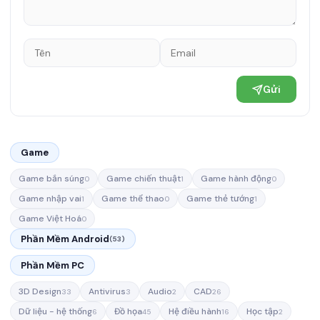
Gửi
Game
Game bắn súng
Game chiến thuật
Game hành động
0
1
0
Game nhập vai
Game thể thao
Game thẻ tướng
1
0
1
Game Việt Hoá
0
Phần Mềm Android
(53)
Phần Mềm PC
3D Design
Antivirus
Audio
CAD
33
3
2
26
Dữ liệu - hệ thống
Đồ họa
Hệ điều hành
Học tập
6
45
16
2