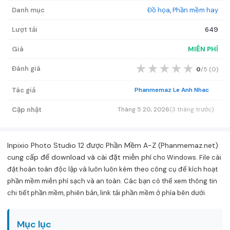
Danh mục
Đồ họa
,
Phần mềm hay
Lượt tải
649
Giá
MIỄN PHÍ
★
★
★
★
★
Đánh giá
0
/5 (
0
)
Tác giả
Phanmemaz Le Anh Nhac
Cập nhật
Tháng 5 20, 2026
(3 tháng trước)
Inpixio Photo Studio 12 được Phần Mềm A-Z (Phanmemaz.net)
cung cấp để download và cài đặt miễn phí
cho Windows. File cài
đặt hoàn toàn độc lập và luôn luôn kèm theo công cụ để kích hoạt
phần mềm miễn phí sạch và an toàn. Các bạn có thể xem thông tin
chi tiết phần mềm, phiên bản, link tải phần mềm ở phía bên dưới.
Mục lục