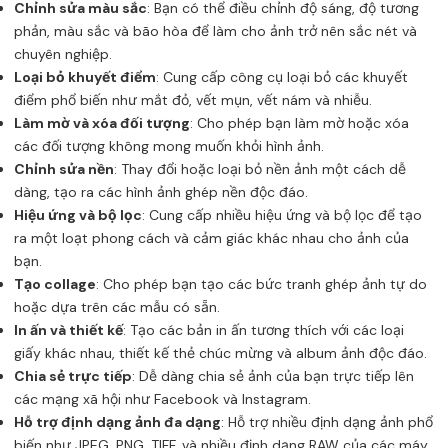
Chỉnh sửa màu sắc
: Bạn có thể điều chỉnh độ sáng, độ tương
phản, màu sắc và bão hòa để làm cho ảnh trở nên sắc nét và
chuyên nghiệp.
Loại bỏ khuyết điểm
: Cung cấp công cụ loại bỏ các khuyết
điểm phổ biến như mắt đỏ, vết mụn, vết nám và nhiễu.
Làm mờ và xóa đối tượng
: Cho phép bạn làm mờ hoặc xóa
các đối tượng không mong muốn khỏi hình ảnh.
Chỉnh sửa nền
: Thay đổi hoặc loại bỏ nền ảnh một cách dễ
dàng, tạo ra các hình ảnh ghép nền độc đáo.
Hiệu ứng và bộ lọc
: Cung cấp nhiều hiệu ứng và bộ lọc để tạo
ra một loạt phong cách và cảm giác khác nhau cho ảnh của
bạn.
Tạo collage
: Cho phép bạn tạo các bức tranh ghép ảnh tự do
hoặc dựa trên các mẫu có sẵn.
In ấn và thiết kế
: Tạo các bản in ấn tương thích với các loại
giấy khác nhau, thiết kế thẻ chúc mừng và album ảnh độc đáo.
Chia sẻ trực tiếp
: Dễ dàng chia sẻ ảnh của bạn trực tiếp lên
các mạng xã hội như Facebook và Instagram.
Hỗ trợ định dạng ảnh đa dạng
: Hỗ trợ nhiều định dạng ảnh phổ
biến như JPEG, PNG, TIFF, và nhiều định dạng RAW của các máy